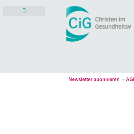
Mitgestalten & Fördern
Newsletter abonnieren
–
AGB