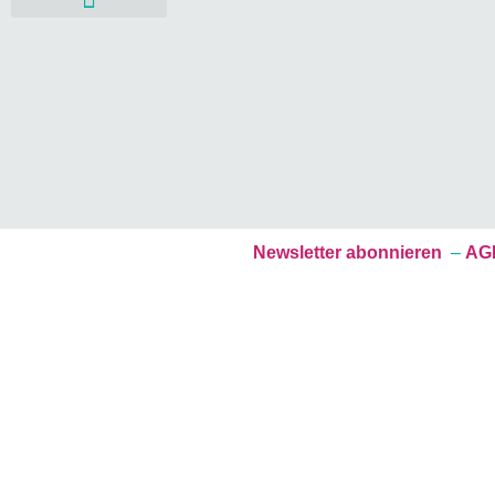
Mitgestalten & Fördern
Newsletter abonnieren
–
AGB