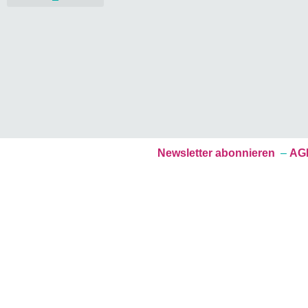
Mitgestalten & Fördern
Newsletter abonnieren
–
AGB